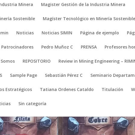
Industria Minera
Magister Gestión de la Industria Minera
nería Sostenible
Magíster Tecnológico en Minería Sostenibl
imin
Noticias
Noticias SIMIN
Página de ejemplo
Pág
Patrocinadores
Pedro Muñoz C
PRENSA
Profesores ho
s Somos
REPOSITORIO
Review in Mining Engineering – RIMI
S
Sample Page
Sebastián Pérez C
Seminario Departame
os Estratégicos
Tatiana Ordenes Cataldo
Titulación
W
icias
Sin categoría