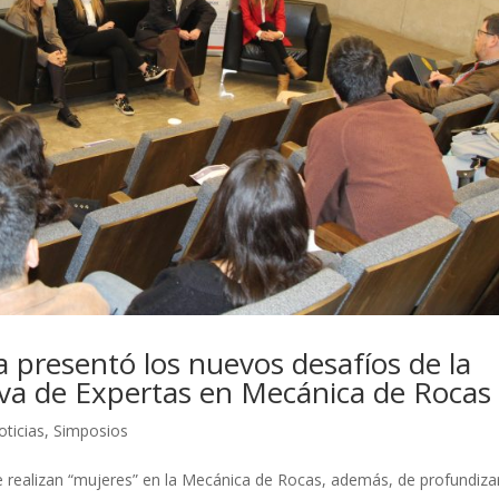
presentó los nuevos desafíos de la
iva de Expertas en Mecánica de Rocas
oticias
,
Simposios
 que realizan “mujeres” en la Mecánica de Rocas, además, de profundiza