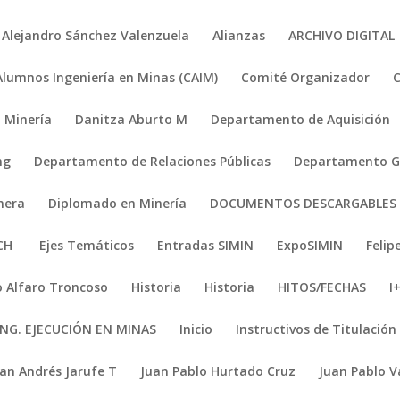
Alejandro Sánchez Valenzuela
Alianzas
ARCHIVO DIGITAL
Alumnos Ingeniería en Minas (CAIM)
Comité Organizador
 Minería
Danitza Aburto M
Departamento de Aquisición
ng
Departamento de Relaciones Públicas
Departamento Ge
nera
Diplomado en Minería
DOCUMENTOS DESCARGABLES
ACH
Ejes Temáticos
Entradas SIMIN
ExpoSIMIN
Felip
 Alfaro Troncoso
Historia
Historia
HITOS/FECHAS
I
ING. EJECUCIÓN EN MINAS
Inicio
Instructivos de Titulación
uan Andrés Jarufe T
Juan Pablo Hurtado Cruz
Juan Pablo V