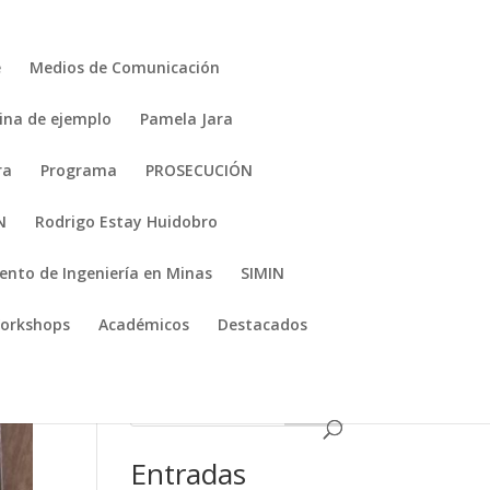
e
Medios de Comunicación
ina de ejemplo
Pamela Jara
ra
Programa
PROSECUCIÓN
N
Rodrigo Estay Huidobro
nto de Ingeniería en Minas
SIMIN
orkshops
Académicos
Destacados
1111
Entradas