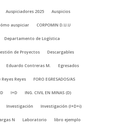
Auspiciadores 2025
Auspicios
Cómo auspiciar
CORPOMIN D.U.U
Departamento de Logística
stión de Proyectos
Descargables
Eduardo Contreras M.
Egresados
e Reyes Reyes
FORO EGRESADOS/AS
+D
I+D
ING. CIVIL EN MINAS (D)
Investigación
Investigación (I+D+i)
argas N
Laboratorio
libro ejemplo