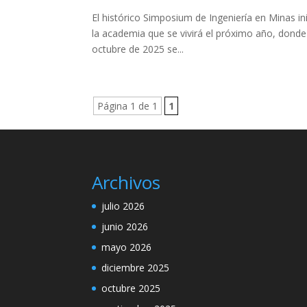
El histórico Simposium de Ingeniería en Minas ini
la academia que se vivirá el próximo año, dond
octubre de 2025 se...
Página 1 de 1
1
Archivos
julio 2026
junio 2026
mayo 2026
diciembre 2025
octubre 2025