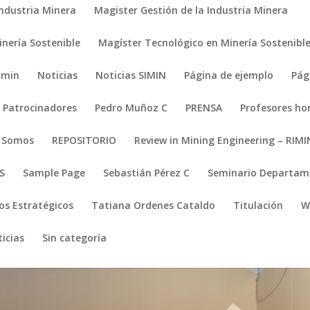
Industria Minera
Magister Gestión de la Industria Minera
nería Sostenible
Magíster Tecnológico en Minería Sostenibl
imin
Noticias
Noticias SIMIN
Página de ejemplo
Pág
Patrocinadores
Pedro Muñoz C
PRENSA
Profesores ho
s Somos
REPOSITORIO
Review in Mining Engineering – RIMI
S
Sample Page
Sebastián Pérez C
Seminario Departame
os Estratégicos
Tatiana Ordenes Cataldo
Titulación
W
icias
Sin categoría