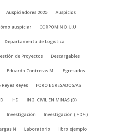
Auspiciadores 2025
Auspicios
Cómo auspiciar
CORPOMIN D.U.U
Departamento de Logística
stión de Proyectos
Descargables
Eduardo Contreras M.
Egresados
e Reyes Reyes
FORO EGRESADOS/AS
+D
I+D
ING. CIVIL EN MINAS (D)
Investigación
Investigación (I+D+i)
argas N
Laboratorio
libro ejemplo