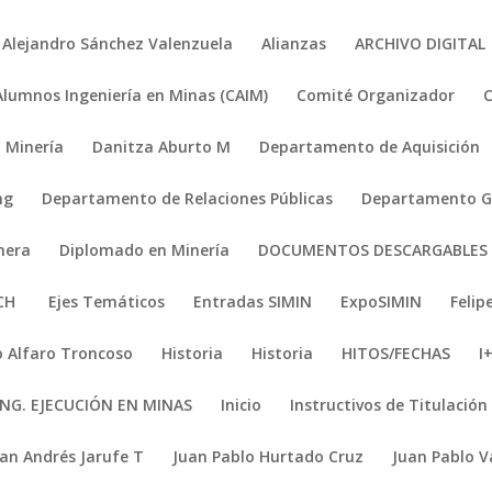
Alejandro Sánchez Valenzuela
Alianzas
ARCHIVO DIGITAL
Alumnos Ingeniería en Minas (CAIM)
Comité Organizador
 Minería
Danitza Aburto M
Departamento de Aquisición
ng
Departamento de Relaciones Públicas
Departamento Ge
nera
Diplomado en Minería
DOCUMENTOS DESCARGABLES
ACH
Ejes Temáticos
Entradas SIMIN
ExpoSIMIN
Felip
 Alfaro Troncoso
Historia
Historia
HITOS/FECHAS
I
ING. EJECUCIÓN EN MINAS
Inicio
Instructivos de Titulación
uan Andrés Jarufe T
Juan Pablo Hurtado Cruz
Juan Pablo V