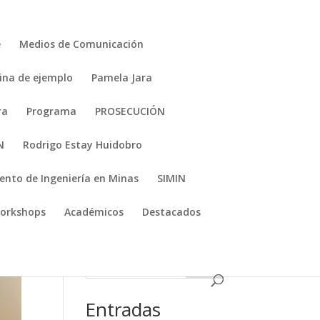
e
Medios de Comunicación
ina de ejemplo
Pamela Jara
ra
Programa
PROSECUCIÓN
N
Rodrigo Estay Huidobro
nto de Ingeniería en Minas
SIMIN
orkshops
Académicos
Destacados
1111
Entradas