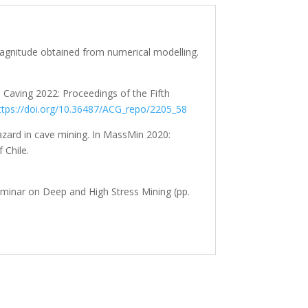
magnitude obtained from numerical modelling.
), Caving 2022: Proceedings of the Fifth
ttps://doi.org/10.36487/ACG_repo/2205_58
hazard in cave mining. In MassMin 2020:
 Chile.
Seminar on Deep and High Stress Mining (pp.