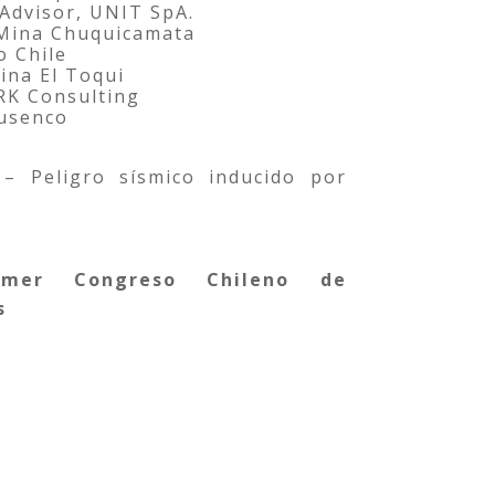
 Advisor, UNIT SpA.
 Mina Chuquicamata
o Chile
ina El Toqui
RK Consulting
Ausenco
– Peligro sísmico inducido por
rimer Congreso Chileno de
s