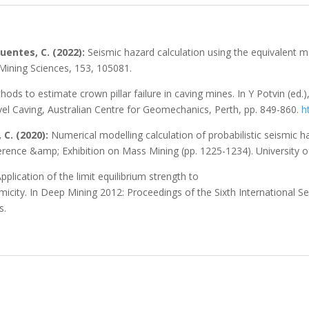
ifuentes, C. (2022):
Seismic hazard calculation using the equivalent 
Mining Sciences, 153, 105081.
hods to estimate crown pillar failure in caving mines. In Y Potvin (ed.
el Caving, Australian Centre for Geomechanics, Perth, pp. 849-860.
h
 C. (2020):
Numerical modelling calculation of probabilistic seismic 
erence &amp; Exhibition on Mass Mining (pp. 1225-1234). University of
pplication of the limit equilibrium strength to
micity. In Deep Mining 2012: Proceedings of the Sixth International 
s.