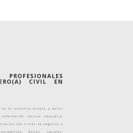
https://admision.usach.cl/ingenieri
a/ingenieria-civil-en-minas
PROFESIONALES
ERO(A) CIVIL EN
s en la industria minera, a partir
 información técnica necesaria,
linarios con visión de negocios y
ormativos, éticos, sociales,