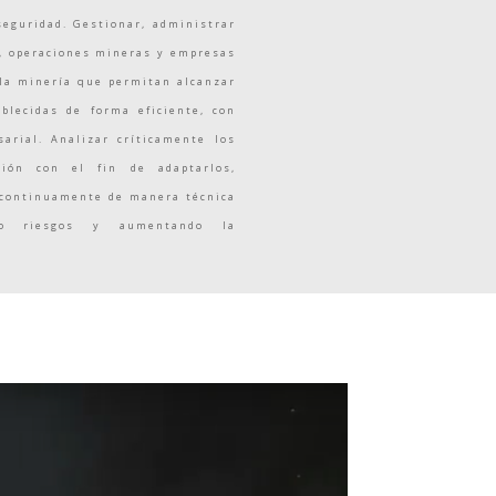
seguridad. Gestionar, administrar
s, operaciones mineras y empresas
 la minería que permitan alcanzar
blecidas de forma eficiente, con
sarial. Analizar críticamente los
ión con el fin de adaptarlos,
s continuamente de manera técnica
do riesgos y aumentando la