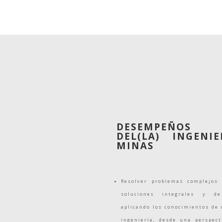
Nombre de la carrera:
Ingeniería Civil en Minas
Titulo profesional:
Ingeniero(a) Civil en Minas
Grado académico:
Licenciado(a) en Ciencias de la
Ingeniería
Duración:
11 semestres
Modalidad:
Diurno
DESEMPEÑOS P
DEL(LA) INGENI
MINAS
Resolver problemas complejos 
soluciones integrales y de 
aplicando los conocimientos de 
ingeniería, desde una perspec