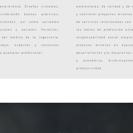
endimiento. Diseñar sistemas,
ambientales, de calidad y de 
siderando buenas prácticas,
y controlar proyectos minero
tinentes, así como variables
de servicios relacionadas con
turales y sociales. Formular,
las metas de producción esta
 del ámbito de la ingeniería,
responsabilidad social empre
abajo, aspectos y contextos
procesos mineros en ejecuc
su quehacer profesional.
desarrollarlos y/o mejorarlo
y económica, disminuyen
productividad.