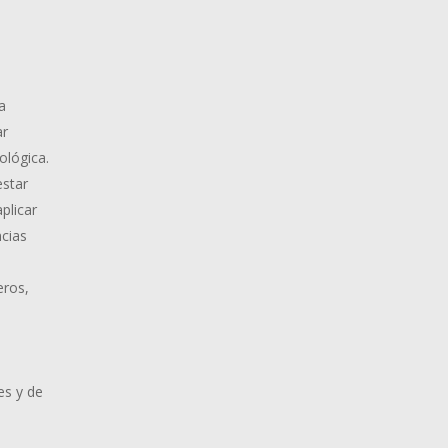
a
ar
ológica.
estar
plicar
ncias
eros,
es y de