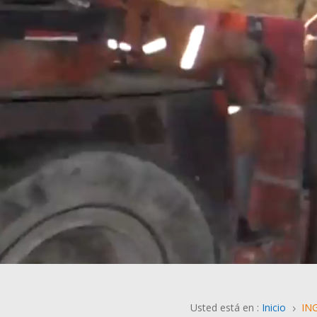
Usted está en :
Inicio
ING
5