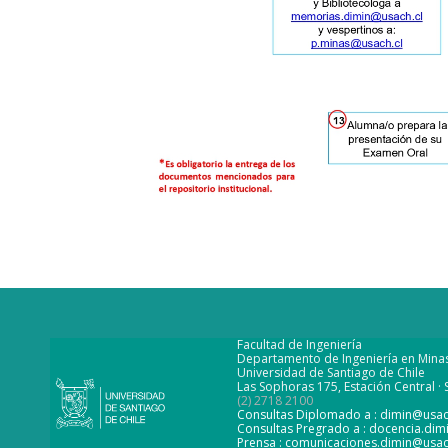
Facultad de Ingeniería
Departamento de Ingeniería en Mina
Universidad de Santiago de Chile
Las Sophoras 175, Estación Central · S
(2) 2718 2100
Consultas Diplomado a : dimin@usac
Consultas Pregrado a : docencia.dim
Prensa : comunicaciones.dimin@usac