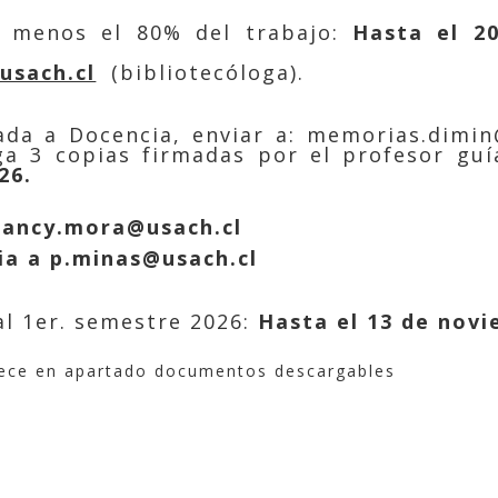
 menos el 80% del trabajo:
Hasta el 20
usach.cl
(bibliotecóloga).
ada
a Docencia, enviar a:
memorias.dimin
a 3 copias firmadas por el profesor guía
26.
nancy.mora@usach.cl
ia a
p.minas@usach.cl
al 1er. semestre 2026:
Hasta el 13 de novi
ece en apartado documentos descargables