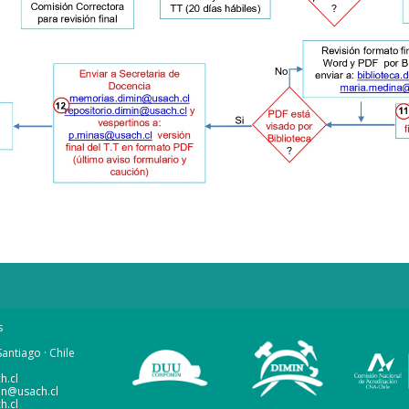
s
antiago · Chile
h.cl
in@usach.cl
h.cl