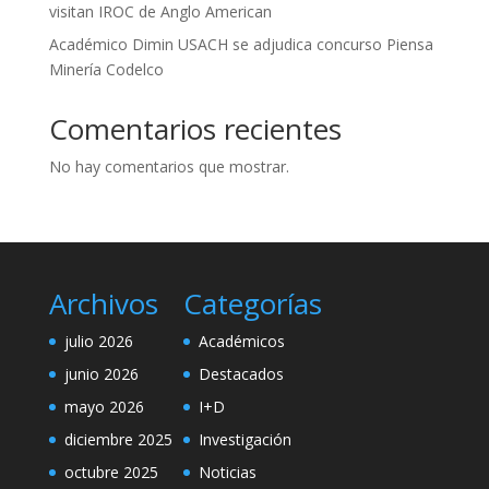
visitan IROC de Anglo American
Académico Dimin USACH se adjudica concurso Piensa
Minería Codelco
Comentarios recientes
No hay comentarios que mostrar.
Archivos
Categorías
julio 2026
Académicos
junio 2026
Destacados
mayo 2026
I+D
diciembre 2025
Investigación
octubre 2025
Noticias