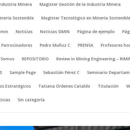
Industria Minera
Magister Gestión de la Industria Minera
nería Sostenible
Magíster Tecnológico en Minería Sostenibl
imin
Noticias
Noticias SIMIN
Página de ejemplo
Pág
Patrocinadores
Pedro Muñoz C
PRENSA
Profesores ho
s Somos
REPOSITORIO
Review in Mining Engineering – RIMI
S
Sample Page
Sebastián Pérez C
Seminario Departame
os Estratégicos
Tatiana Ordenes Cataldo
Titulación
W
icias
Sin categoría
9