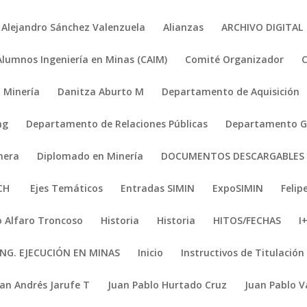
Alejandro Sánchez Valenzuela
Alianzas
ARCHIVO DIGITAL
Alumnos Ingeniería en Minas (CAIM)
Comité Organizador
 Minería
Danitza Aburto M
Departamento de Aquisición
ng
Departamento de Relaciones Públicas
Departamento Ge
nera
Diplomado en Minería
DOCUMENTOS DESCARGABLES
ACH
Ejes Temáticos
Entradas SIMIN
ExpoSIMIN
Felip
 Alfaro Troncoso
Historia
Historia
HITOS/FECHAS
I
ING. EJECUCIÓN EN MINAS
Inicio
Instructivos de Titulación
uan Andrés Jarufe T
Juan Pablo Hurtado Cruz
Juan Pablo V