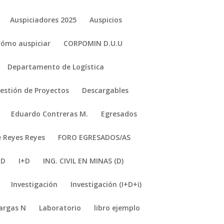
Auspiciadores 2025
Auspicios
Cómo auspiciar
CORPOMIN D.U.U
Departamento de Logística
stión de Proyectos
Descargables
Eduardo Contreras M.
Egresados
e Reyes Reyes
FORO EGRESADOS/AS
+D
I+D
ING. CIVIL EN MINAS (D)
Investigación
Investigación (I+D+i)
argas N
Laboratorio
libro ejemplo