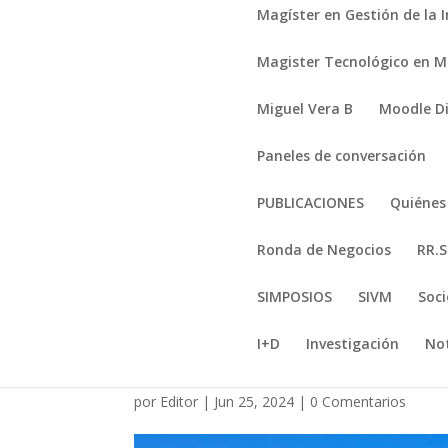
Magíster en Gestión de la 
Magister Tecnológico en Mi
Miguel Vera B
Moodle D
Paneles de conversación
PUBLICACIONES
Quiéne
Ronda de Negocios
RR.S
SIMPOSIOS
SIVM
Soci
I+D
Investigación
Not
IMG-20240619-WA000
por
Editor
|
Jun 25, 2024
|
0 Comentarios