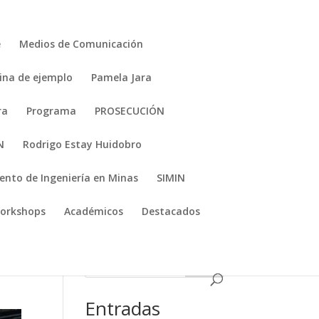
e
Medios de Comunicación
ina de ejemplo
Pamela Jara
ra
Programa
PROSECUCIÓN
N
Rodrigo Estay Huidobro
nto de Ingeniería en Minas
SIMIN
orkshops
Académicos
Destacados
1111
Entradas