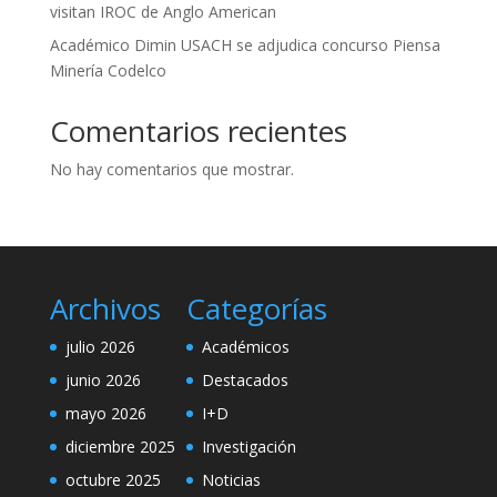
visitan IROC de Anglo American
Académico Dimin USACH se adjudica concurso Piensa
Minería Codelco
Comentarios recientes
No hay comentarios que mostrar.
Archivos
Categorías
julio 2026
Académicos
junio 2026
Destacados
mayo 2026
I+D
diciembre 2025
Investigación
octubre 2025
Noticias