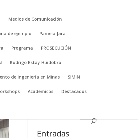
e
Medios de Comunicación
ina de ejemplo
Pamela Jara
ra
Programa
PROSECUCIÓN
N
Rodrigo Estay Huidobro
nto de Ingeniería en Minas
SIMIN
orkshops
Académicos
Destacados
1111
Entradas