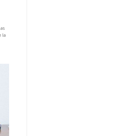
las
e la