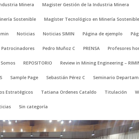
Industria Minera
Magister Gestión de la Industria Minera
nería Sostenible
Magíster Tecnológico en Minería Sostenibl
imin
Noticias
Noticias SIMIN
Página de ejemplo
Pág
Patrocinadores
Pedro Muñoz C
PRENSA
Profesores ho
s Somos
REPOSITORIO
Review in Mining Engineering – RIMI
S
Sample Page
Sebastián Pérez C
Seminario Departame
os Estratégicos
Tatiana Ordenes Cataldo
Titulación
W
icias
Sin categoría