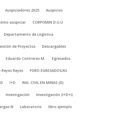
Auspiciadores 2025
Auspicios
Cómo auspiciar
CORPOMIN D.U.U
Departamento de Logística
stión de Proyectos
Descargables
Eduardo Contreras M.
Egresados
e Reyes Reyes
FORO EGRESADOS/AS
+D
I+D
ING. CIVIL EN MINAS (D)
Investigación
Investigación (I+D+i)
argas N
Laboratorio
libro ejemplo