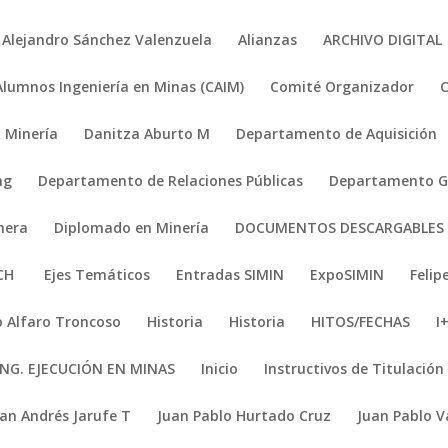
Alejandro Sánchez Valenzuela
Alianzas
ARCHIVO DIGITAL
Alumnos Ingeniería en Minas (CAIM)
Comité Organizador
 Minería
Danitza Aburto M
Departamento de Aquisición
ng
Departamento de Relaciones Públicas
Departamento Ge
nera
Diplomado en Minería
DOCUMENTOS DESCARGABLES
ACH
Ejes Temáticos
Entradas SIMIN
ExpoSIMIN
Felip
 Alfaro Troncoso
Historia
Historia
HITOS/FECHAS
I
ING. EJECUCIÓN EN MINAS
Inicio
Instructivos de Titulación
uan Andrés Jarufe T
Juan Pablo Hurtado Cruz
Juan Pablo V