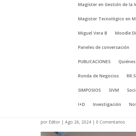
Magíster en Gestión de la 
Magister Tecnológico en Mi
Miguel Vera B
Moodle D
Paneles de conversación
PUBLICACIONES
Quiéne
Ronda de Negocios
RR.S
SIMPOSIOS
SIVM
Soci
I+D
Investigación
Not
_DSC5054-Mejorado-
por
Editor
|
Ago 26, 2024
|
0 Comentarios