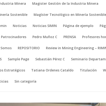
Industria Minera
Magister Gestión de la Industria Minera
nería Sostenible
Magíster Tecnológico en Minería Sostenibl
imin
Noticias
Noticias SIMIN
Página de ejemplo
Pág
Patrocinadores
Pedro Muñoz C
PRENSA
Profesores ho
s Somos
REPOSITORIO
Review in Mining Engineering – RIMI
S
Sample Page
Sebastián Pérez C
Seminario Departame
os Estratégicos
Tatiana Ordenes Cataldo
Titulación
W
icias
Sin categoría
NR