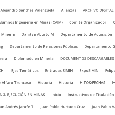
Alejandro Sánchez Valenzuela
Alianzas
ARCHIVO DIGITAL
Alumnos Ingeniería en Minas (CAIM)
Comité Organizador
 Minería
Danitza Aburto M
Departamento de Aquisición
ng
Departamento de Relaciones Públicas
Departamento Ge
nera
Diplomado en Minería
DOCUMENTOS DESCARGABLES
ACH
Ejes Temáticos
Entradas SIMIN
ExpoSIMIN
Felip
 Alfaro Troncoso
Historia
Historia
HITOS/FECHAS
I
ING. EJECUCIÓN EN MINAS
Inicio
Instructivos de Titulación
uan Andrés Jarufe T
Juan Pablo Hurtado Cruz
Juan Pablo V