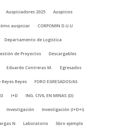
Auspiciadores 2025
Auspicios
Cómo auspiciar
CORPOMIN D.U.U
Departamento de Logística
stión de Proyectos
Descargables
Eduardo Contreras M.
Egresados
e Reyes Reyes
FORO EGRESADOS/AS
+D
I+D
ING. CIVIL EN MINAS (D)
Investigación
Investigación (I+D+i)
argas N
Laboratorio
libro ejemplo