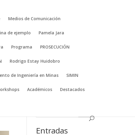
e
Medios de Comunicación
ina de ejemplo
Pamela Jara
ra
Programa
PROSECUCIÓN
N
Rodrigo Estay Huidobro
nto de Ingeniería en Minas
SIMIN
orkshops
Académicos
Destacados
1111
Entradas