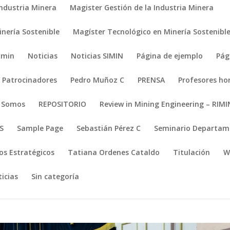
Industria Minera
Magister Gestión de la Industria Minera
nería Sostenible
Magíster Tecnológico en Minería Sostenibl
imin
Noticias
Noticias SIMIN
Página de ejemplo
Pág
Patrocinadores
Pedro Muñoz C
PRENSA
Profesores ho
s Somos
REPOSITORIO
Review in Mining Engineering – RIMI
S
Sample Page
Sebastián Pérez C
Seminario Departame
os Estratégicos
Tatiana Ordenes Cataldo
Titulación
W
icias
Sin categoría