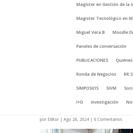
Magíster en Gestión de la 
Magister Tecnológico en Mi
Miguel Vera B
Moodle D
Paneles de conversación
PUBLICACIONES
Quiéne
Ronda de Negocios
RR.S
SIMPOSIOS
SIVM
Soci
I+D
Investigación
Not
_DSC4352
por
Editor
|
Ago 26, 2024
|
0 Comentarios