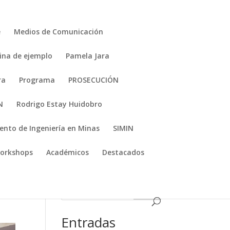
e
Medios de Comunicación
ina de ejemplo
Pamela Jara
ra
Programa
PROSECUCIÓN
N
Rodrigo Estay Huidobro
nto de Ingeniería en Minas
SIMIN
orkshops
Académicos
Destacados
1111
Entradas