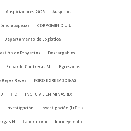
Auspiciadores 2025
Auspicios
Cómo auspiciar
CORPOMIN D.U.U
Departamento de Logística
stión de Proyectos
Descargables
Eduardo Contreras M.
Egresados
e Reyes Reyes
FORO EGRESADOS/AS
+D
I+D
ING. CIVIL EN MINAS (D)
Investigación
Investigación (I+D+i)
argas N
Laboratorio
libro ejemplo