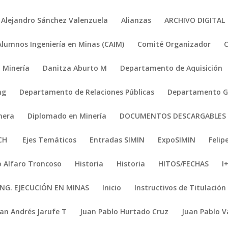
Alejandro Sánchez Valenzuela
Alianzas
ARCHIVO DIGITAL
Alumnos Ingeniería en Minas (CAIM)
Comité Organizador
 Minería
Danitza Aburto M
Departamento de Aquisición
ng
Departamento de Relaciones Públicas
Departamento Ge
nera
Diplomado en Minería
DOCUMENTOS DESCARGABLES
ACH
Ejes Temáticos
Entradas SIMIN
ExpoSIMIN
Felip
 Alfaro Troncoso
Historia
Historia
HITOS/FECHAS
I
ING. EJECUCIÓN EN MINAS
Inicio
Instructivos de Titulación
uan Andrés Jarufe T
Juan Pablo Hurtado Cruz
Juan Pablo V