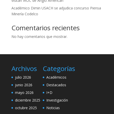
visitan IROC de Anglo American
Académico Dimin USACH se adjudica concurso Piensa
Minería Codelco
Comentarios recientes
No hay comentarios que mostrar.
Archivos
Categorías
julio 2026
Académicos
junio 2026
Destacados
mayo 2026
I+D
diciembre 2025
Investigación
octubre 2025
Noticias