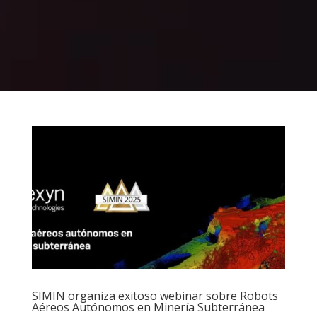
SIMIN organiza exitoso webinar sobre Robots
Aéreos Autónomos en Minería Subterránea